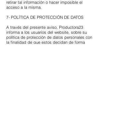
retirar tal información o hacer imposible el
acceso a la misma.
7- POLÍTICA DE PROTECCIÓN DE DATOS
A través del presente aviso, Productora23
informa a los usuarios del website, sobre su
política de protección de datos personales con
la finalidad de que estos decidan de forma
expresa, libre y voluntaria, si desean facilitar a
Productora23 los datos personales que le son
solicitados en el website para la prestación de
sus servicios.
Responsable: Producciones
Veintitrés 2018
BCN S.L.
– NIF: B67215269 . Dir. postal: en
C/Plaza Doctora Ignasi Barraquer 6,Entresuelo
7. 08029, Barcelona. Teléfono:
931 971 867
.
Correo elect:
info@productora23.com
“Productora23 trata la información que le facilita
con el fin de gestionar y poder informar a todos
los interesados acerca de sus obras. Los datos
proporcionados se conservarán mientras se
mantenga la relación contractual, durante los
años necesarios para cumplir con las
obligaciones legales, o hasta que usted ejerza
su derecho de cancelación, por tanto tiene