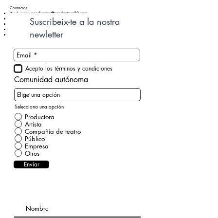
Contactos:
Producción:
produccion@productora23.com
Suscribeix-te a la nostra
Distribución:
distribucion@productora23.com
Compañías:
info@productora23.com
Comunicación:
comunicación@productora23.com
newletter
Casting:
casting@productora23.com
Acepto los términos y condiciones
Comunidad autónoma
Selecciona una opción
Productora
Artista
Compañía de teatro
Público
Empresa
Otros
Enviar