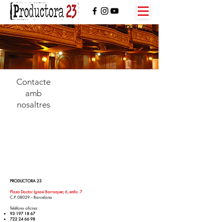
Contacte
amb
nosaltres
PRODUCTORA 23
Plaza Doctor Ignasi Barraquer, 6, entlo. 7
C.P. 08029 – Barcelona
Teléfono oficina:
93 197 18 67
722 24 66 98