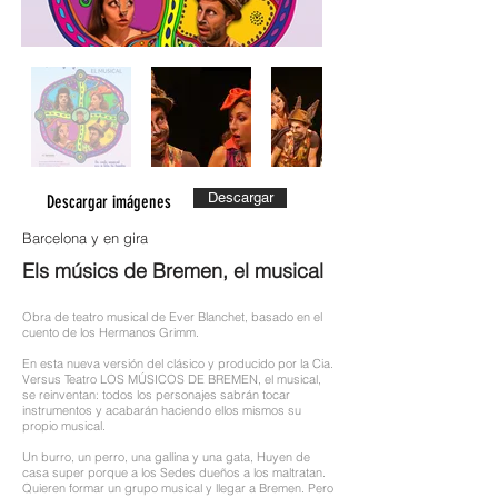
Descargar
Descargar imágenes
Barcelona y en gira
Els músics de Bremen, el musical
Obra de teatro musical de Ever Blanchet, basado en el
cuento de los Hermanos Grimm.
En esta nueva versión del clásico y producido por la Cia.
Versus Teatro LOS MÚSICOS DE BREMEN, el musical,
se reinventan: todos los personajes sabrán tocar
instrumentos y acabarán haciendo ellos mismos su
propio musical.
Un burro, un perro, una gallina y una gata, Huyen de
casa super porque a los Sedes dueños a los maltratan.
Quieren formar un grupo musical y llegar a Bremen. Pero