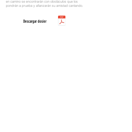
en camino se encontrarán con obstáculos que los
pondrán a prueba y afianzarán su amistad cantando.
Descargar dosier
Dirección:
Joan Olivé
Actores:
Ivan Herzog, Berta Peñalver, Joan
Rigat, Aina Vallès y David Maculé.
Duración:
70 minutos
Idioma:
Catalán
Telèfon Oficina:
93 197 18 67
info@productora23.com
Plaça Doctor Ignasi Barraquer, 6, Entro 7ª