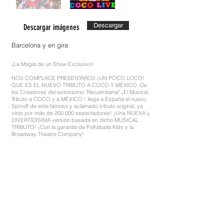
Descargar
Descargar imágenes
Barcelona y en gira
¡La Magia de un Show Exclusivo!
NOS COMPLACE PRESENTAROS ¡UN POCO LOCO!
QUE ES EL NUEVO TRIBUTO A COCO Y MÉXICO .De
los Creadores del exitosísimo "Recuérdame" ¡El Musical
Tributo a COCO y a MÉXICO ! llega a España el nuevo
Spinoff de este famoso y aclamado tributo original, ya
visto por más de 200.000 espectadores! ¡Una NUEVA y
DIVERTIDÍSIMA versión basada en dicho MUSICAL
TRIBUTO! ¡Con la garantía de PeKebaila Kids y la
Broadway Theatre Company!