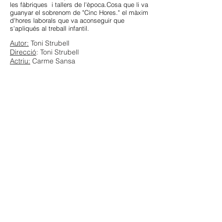
les fàbriques i tallers de l'època.Cosa que li va
guanyar el sobrenom de "Cinc Hores." el màxim
d'hores laborals que va aconseguir que
s'apliqués al treball infantil.
Autor:
Toni Strubell
Direcció
: Toni Strubell
Actriu:
Carme Sansa
Duració
: 1 hora
Idioma:
Català
Descargar dosier
Descargar
Descargar imágenes