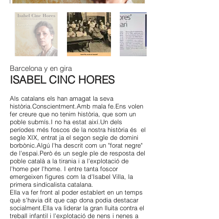
Barcelona y en gira
ISABEL CINC HORES
Als catalans els han amagat la seva
història.Conscientment.Amb mala fe.Ens volen
fer creure que no tenim història, que som un
poble submís.I no ha estat així.Un dels
períodes més foscos de la nostra història és el
segle XIX, entrat ja el segon segle de domini
borbònic.Algú l'ha descrit com un "forat negre"
de l'espai.Però és un segle ple de resposta del
poble català a la tirania i a l'explotació de
l'home per l'home. I entre tanta foscor
emergeixen figures com la d'Isabel Villa, la
primera sindicalista catalana.
Ella va fer front al poder establert en un temps
què s'havia dit que cap dona podia destacar
socialment.Ella va liderar la gran lluita contra el
treball infantil i l'explotació de nens i nenes a