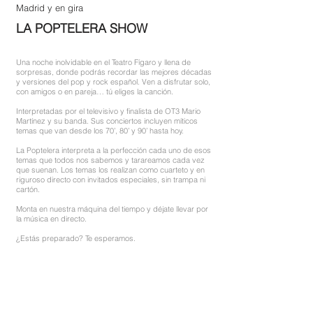
Madrid y en gira
LA POPTELERA SHOW
Una noche inolvidable en el Teatro Fígaro y llena de
sorpresas, donde podrás recordar las mejores décadas
y versiones del pop y rock español. Ven a disfrutar solo,
con amigos o en pareja… tú eliges la canción.
Interpretadas por el televisivo y finalista de OT3 Mario
Martínez y su banda. Sus conciertos incluyen míticos
temas que van desde los 70’, 80’ y 90’ hasta hoy.
La Poptelera interpreta a la perfección cada uno de esos
temas que todos nos sabemos y tarareamos cada vez
que suenan. Los temas los realizan como cuarteto y en
riguroso directo con invitados especiales, sin trampa ni
cartón.
Monta en nuestra máquina del tiempo y déjate llevar por
la música en directo.
¿Estás preparado? Te esperamos.
Descargar dosier
Cantante
: Mario Martínez