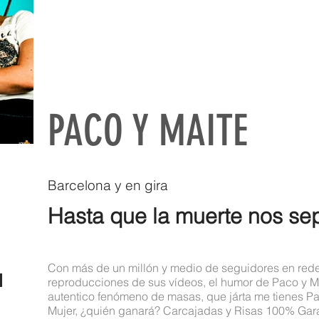
PACO Y MAITE
Barcelona y en gira
Hasta que la muerte nos se
Con más de un millón y medio de seguidores en rede
reproducciones de sus vídeos, el humor de Paco y Ma
autentico fenómeno de masas, que járta me tienes P
Mujer, ¿quién ganará? Carcajadas y Risas 100% Gar