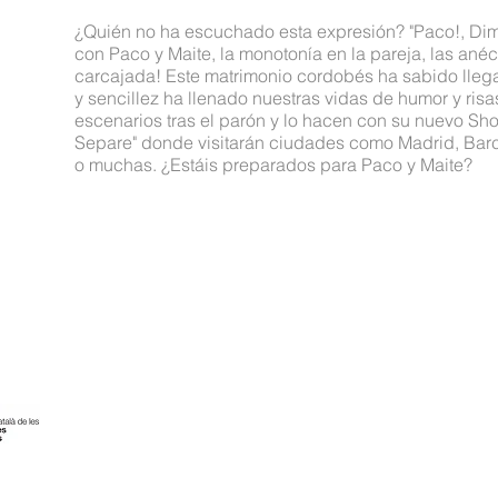
¿Quién no ha escuchado esta expresión? "Paco!, Dime
con Paco y Maite, la monotonía en la pareja, las anéc
carcajada! Este matrimonio cordobés ha sabido llega
y sencillez ha llenado nuestras vidas de humor y risa
escenarios tras el parón y lo hacen con su nuevo Sh
Separe" donde visitarán ciudades como Madrid, Barc
o muchas. ¿Estáis preparados para Paco y Maite?
Telèfon Oficina: 93 197 18 67
info@productora23.com
Plaça Doctor Ignasi Barraquer, 6, Entro 7ª
C.P 08029 Barcelona