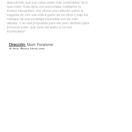
descubrirán que sus vidas están más conectadas de lo
que creen. Esta obra, con personajes cotidianos (e
incluso frecuentes), nos ofrece una reflexión sobre la
tragedia de vivir una vida a gusto de los otros y bajo los
manejos de una sociedad insensible con los más
débiles. Y es una propuesta para reír, pero también para
provocar pues, qué sería del teatro si no nos
incomodara?
Dirección:
Martí Peraferrer
Autor:
Pepe Vaquero
Actores:
Maria Sola, Jordi Manyà, Pepe
Vaquero, Susanna Bosch, Elena Ballester,
Lulu Palomares y David Estany
Duración:
90 minutos
Idioma:
Catalán