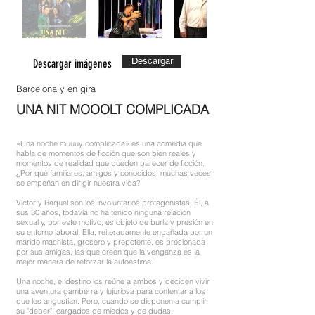
Descargar
Descargar imágenes
Barcelona y en gira
UNA NIT MOOOLT COMPLICADA
«Una noche muuuy complicada» es una comedia que
habla de momentos de ficción que son bien reales y
momentos de realidad que pueden parecer de ficción.
¿Por qué familiares, amigos y conocidos, muchas veces
se empeñan en dirigir nuestra vida?
Víctor y Raquel son los involuntarios protagonistas. Él, a
sus 30 años, todavía no ha tenido ninguna relación
sexual y, por este motivo, es objeto de burla y presión en
su entorno laboral. Ella, reiteradamente engañada por un
marido machista, grosero y prepotente, es presionada
por sus amigas, las que creen que la venganza es la
mejor manera de reforzar la autoestima.
Una noche, el destino los reúne a ambos y deciden vivir
una aventura gamberra y lujuriosa para contentar a los
que les angustian. Pero, cuando se disponen a cumplir
su "deber", cargados de miedos y de dudas,